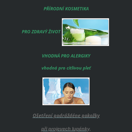
PŘÍRODNÍ KOSMETIKA
PRO ZDRAVÝ ŽIVOT
VHODNÁ PRO ALERGIKY
vhodná pro citlivou pleť
Ošetření podráždéne pokožky
při projevech lupénky,