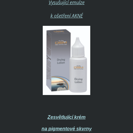
Vysušující emulze
k ošetření AKNÉ
Zesvětlující krém
na pigmentové skvrny