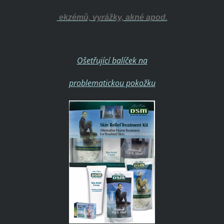
ekzémů, vyrážky, akné apod.
Ošetřující balíček na
problematickou pokožku