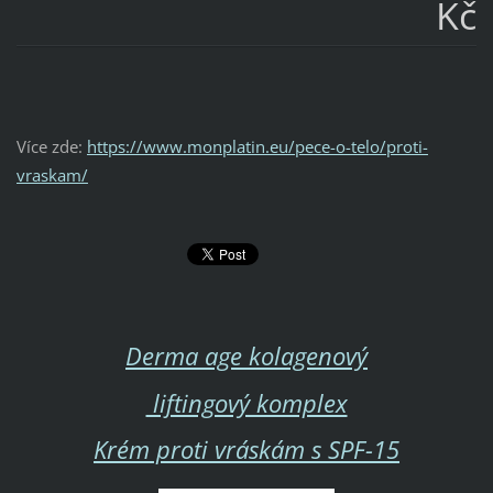
Kč
Více zde:
https://www.monplatin.eu/pece-o-telo/proti-
vraskam/
Derma age kolagenový
liftingový komplex
Krém proti vráskám s SPF-15