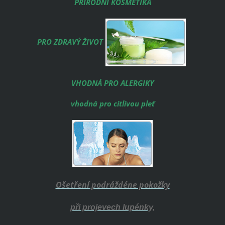
PŘÍRODNÍ KOSMETIKA
PRO ZDRAVÝ ŽIVOT
VHODNÁ PRO ALERGIKY
vhodná pro citlivou pleť
Ošetření podráždéne pokožky
při projevech lupénky,