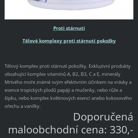
Proti stárnutí
Tělové komplexy proti stárnutí pokožky
Tělový komplex proti stárnutí pokožky. Exkluzivní produkty
obsahující komplex vitamínů A, B2, B3, C a E, minerály
Mrtvého moře známé svým efektivním účinkem na vrásky a
esence tropických plodů papáji a mučenky, nebo růže a
šípku, nebo komplex květinových esencí anebo kokosového
ořechu a vanilky.
Doporučená
maloobchodní cena: 330,-