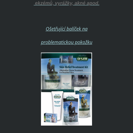
ekzémů, vyrážky, akné apod.
Ošetřující balíček na
problematickou pokožku