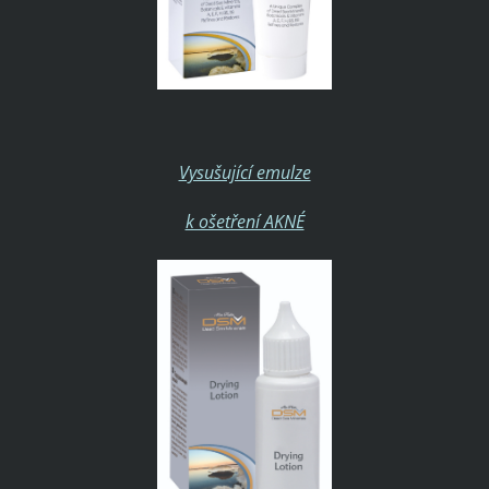
Vysušující emulze
k ošetření AKNÉ