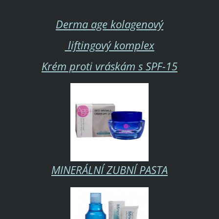
Derma age kolagenový
liftingový komplex
Krém proti vráskám s SPF-15
MINERÁLNÍ ZUBNÍ PASTA