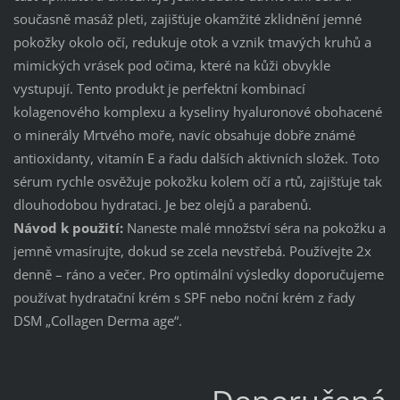
současně masáž pleti, zajišťuje okamžité zklidnění jemné
pokožky okolo očí, redukuje otok a vznik tmavých kruhů a
mimických vrásek pod očima, které na kůži obvykle
vystupují. Tento produkt je perfektní kombinací
kolagenového komplexu a kyseliny hyaluronové obohacené
o minerály Mrtvého moře, navíc obsahuje dobře známé
antioxidanty, vitamín E a řadu dalších aktivních složek. Toto
sérum rychle osvěžuje pokožku kolem očí a rtů, zajišťuje tak
dlouhodobou hydrataci. Je bez olejů a parabenů.
Návod k použití:
Naneste malé množství séra na pokožku a
jemně vmasírujte, dokud se zcela nevstřebá. Používejte 2x
denně – ráno a večer. Pro optimální výsledky doporučujeme
používat hydratační krém s SPF nebo noční krém z řady
DSM „Collagen Derma age“.