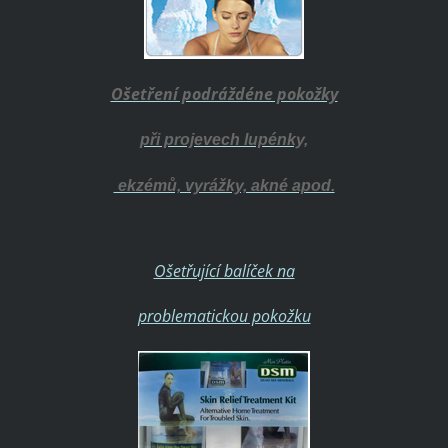
Ošetření podráždéne pokožky
při projevech lupénky,
ekzémů, vyrážky, akné apod.
Ošetřující balíček na
problematickou pokožku