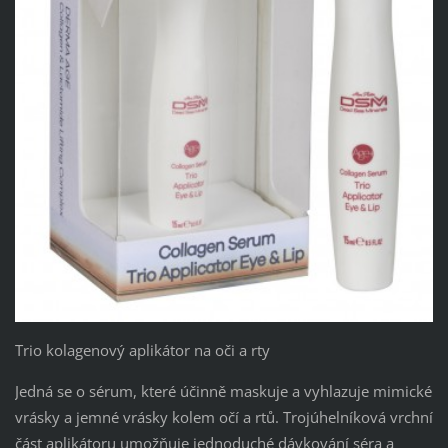
Trio kolagenový aplikátor na oči a rty
Jedná se o sérum, které účinně maskuje a vyhlazuje mimické
vrásky a jemné vrásky kolem očí a rtů. Trojúhelníková vrchní
část aplikátoru umožňuje jednoduché dávkování séra a