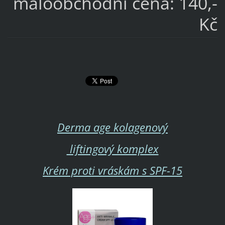
maloobchodní cena: 14
0,-
Kč
Derma age kolagenový
liftingový komplex
Krém proti vráskám s SPF-15