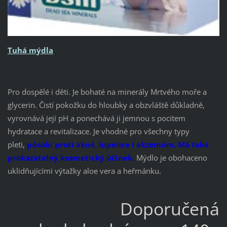
Tuhá mýdla
Pro dospělé i děti. Je bohaté na minerály Mrtvého moře a
glycerin. Čistí pokožku do hloubky a obzvláště důkladně,
vyrovnává její pH a ponechává ji jemnou s pocitem
hydratace a revitalizace. Je vhodné pro všechny typy
pleti,
působí proti akné, lupénce i ekzémům. Má také
prokazatelný kosmetický účinek.
Mýdlo je obohaceno
uklidňujícími výtažky aloe vera a heřmánku.
Doporučená