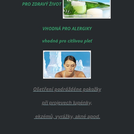
PRO ZDRAVÝ ŽIVOT
VHODNÁ PRO ALERGIKY
vhodná pro citlivou pleť
Ošetření podráždéne pokožky
při projevech lupénky,
ekzémů, vyrážky, akné apod.