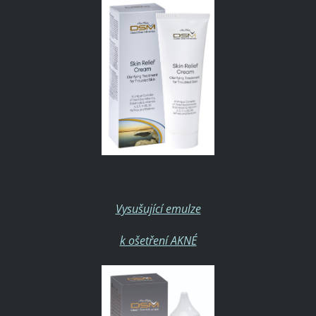
Vysušující emulze
k ošetření AKNÉ