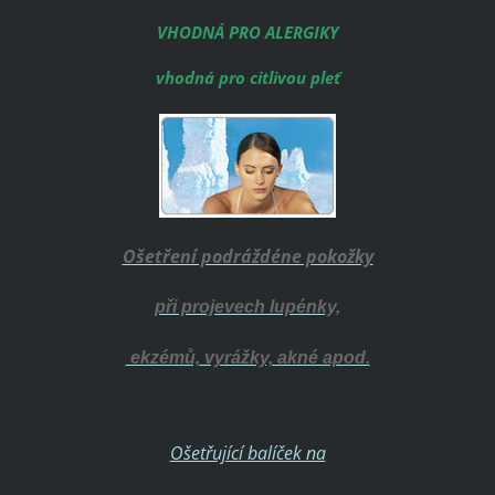
VHODNÁ PRO ALERGIKY
vhodná pro citlivou pleť
Ošetření podráždéne pokožky
při projevech lupénky,
ekzémů, vyrážky, akné apod.
Ošetřující balíček na