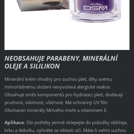
NEOBSAHUJE PARABENY, MINERÁLNÍ
OLEJE A SILILIKON
Minerální krém vhodný pro suchou pleť, díky svému
mimořádnému složení nevyvolává alergické reakce.
Obsahuje směs komponentů pro hydrataci pleti, dodávají
pružnost, odolnost, vláčnost. Má ochranný UV filtr.
Obohacen minerály Mrtvého moře a vitamínem E.
Aplikace
: Dle potřeby jemně vklepejte do pokožky obličeje,
krku a dekoltu, vyhněte se oblasti očí. Máte-li velmi suchou