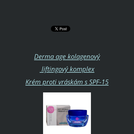
Derma age kolagenový
liftingový komplex
Krém proti vráskám s SPF-15