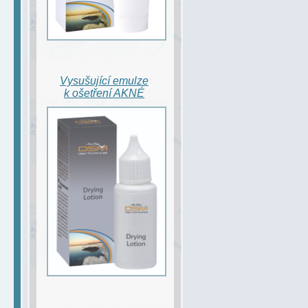
Vysušující emulze
k ošetření AKNÉ