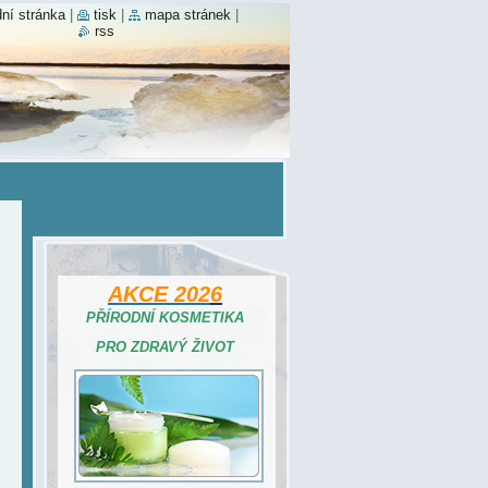
ní stránka
|
tisk
|
mapa stránek
|
rss
AKCE 202
6
PŘÍRODNÍ KOSMETIKA
PRO ZDRAVÝ ŽIVOT