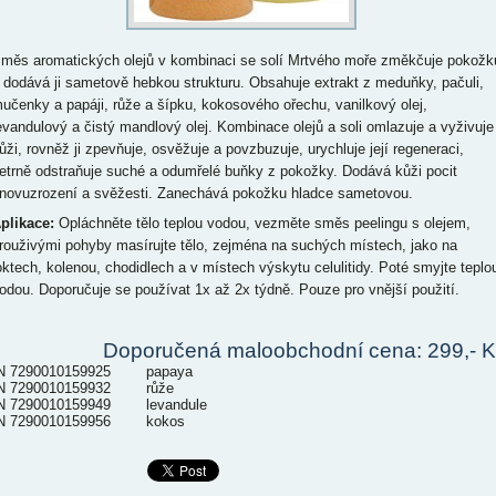
měs aromatických olejů v kombinaci se solí Mrtvého moře změkčuje pokožk
 dodává ji sametově hebkou strukturu. Obsahuje extrakt z meduňky, pačuli,
učenky a papáji, růže a šípku, kokosového ořechu, vanilkový olej,
evandulový a čistý mandlový olej. Kombinace olejů a soli omlazuje a vyživuje
ůži, rovněž ji zpevňuje, osvěžuje a povzbuzuje, urychluje její regeneraci,
etrně odstraňuje suché a odumřelé buňky z pokožky. Dodává kůži pocit
novuzrození a svěžesti. Zanechává pokožku hladce sametovou.
plikace:
Opláchněte tělo teplou vodou, vezměte směs peelingu s olejem,
rouživými pohyby masírujte tělo, zejména na suchých místech, jako na
oktech, kolenou, chodidlech a v místech výskytu celulitidy. Poté smyjte teplo
odou. Doporučuje se používat 1x až 2x týdně. Pouze pro vnější použití.
Doporučená maloobchodní cena: 299,- K
N 7290010159925 papaya
N 7290010159932 růže
N 7290010159949 levandule
N 7290010159956 kokos