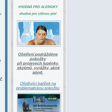
VHODNÁ PRO ALERGIKY
u
vhodná pro citlivou pleť
Ošetření podráždéne
pokožky
u
při projevech lupénky,
ekzémů, vyrážky, akné
apod.
č
Ošetřující balíček na
problematickou pokožku