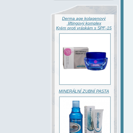
Derma age kolagenový
liftingový komplex
Krém proti vráskám s SPF-15
MINERÁLNÍ ZUBNÍ PASTA