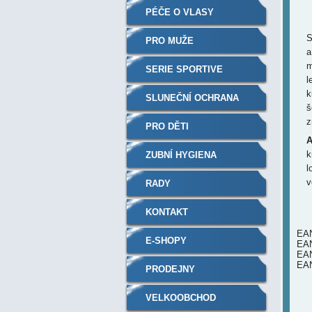
PÉČE O VLASY
S
PRO MUŽE
a
m
SERIE SPORTIVE
l
k
SLUNEČNÍ OCHRANA
š
z
PRO DĚTI
A
k
ZUBNÍ HYGIENA
l
v
RADY
KONTAKT
EA
E-SHOPY
EA
EA
EA
PRODEJNY
VELKOOBCHOD