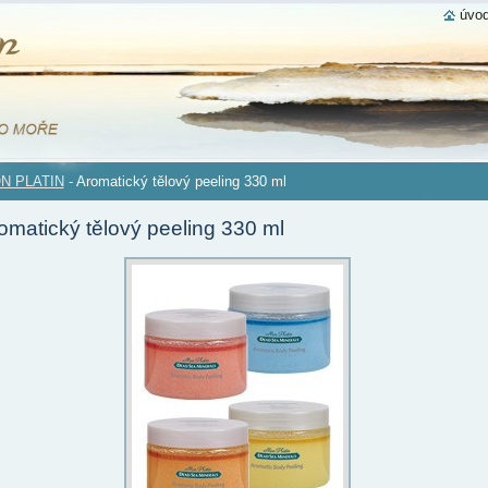
úvod
N PLATIN
-
Aromatický tělový peeling 330 ml
omatický tělový peeling 330 ml