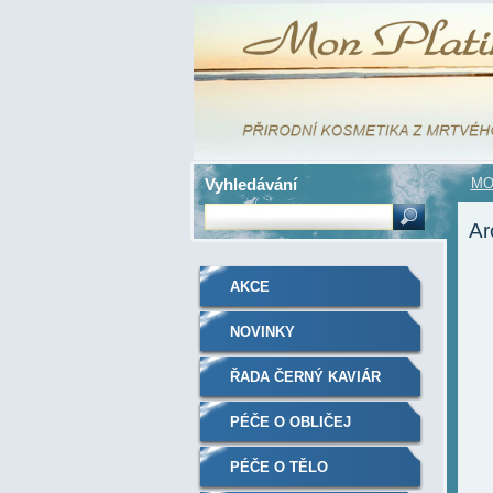
Vyhledávání
MO
Ar
AKCE
NOVINKY
ŘADA ČERNÝ KAVIÁR
PÉČE O OBLIČEJ
PÉČE O TĚLO